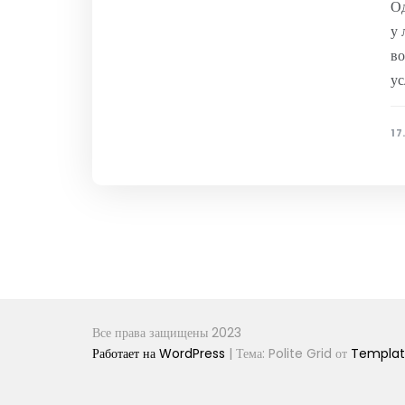
Од
у 
во
ус
17
Все права защищены 2023
Работает на WordPress
|
Тема: Polite Grid от
Template