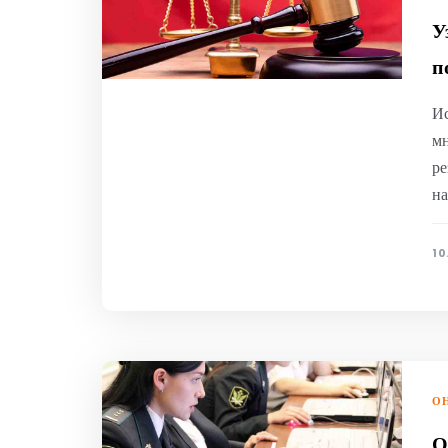
У
п
Ис
мн
ре
на
10
ОН
О