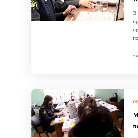
В 
пр
пр
по
24
ОН
М
п